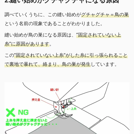
調べていくうちに、この縫い始めが
グチャグチャ＝鳥の巣
という名前の現象であることがわかりました。
縫い始めが鳥の巣になる原因は、
”固定されていない上
糸”に原因があります
。
この
”
固定されていない
上糸”がした糸に引っ張られること
で裏地で暴れて、絡まり、鳥の巣が発生
しています。