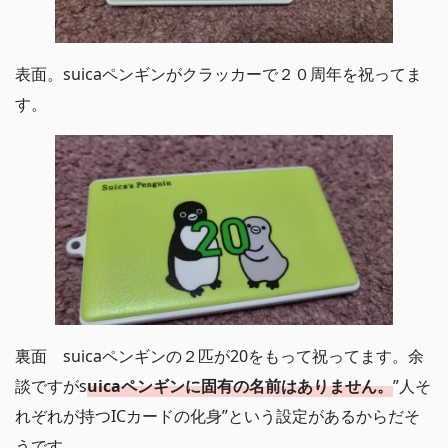
表面。suicaペンギンがクラッカーで２０周年を祝ってま
す。
裏面 suicaペンギンの２匹が20をもって祝ってます。余
談ですがs
uicaペンギンに固有の名前はありません。
”人そ
れぞれが持つICカードの化身”という設定があるからだそ
うです。