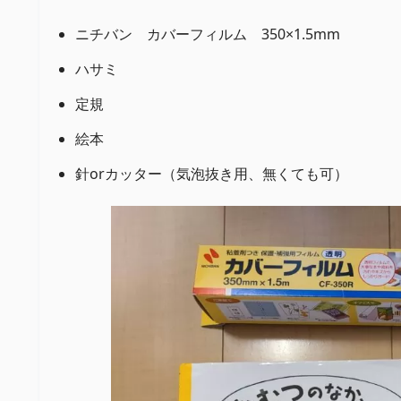
ニチバン カバーフィルム 350×1.5mm
ハサミ
定規
絵本
針orカッター（気泡抜き用、無くても可）