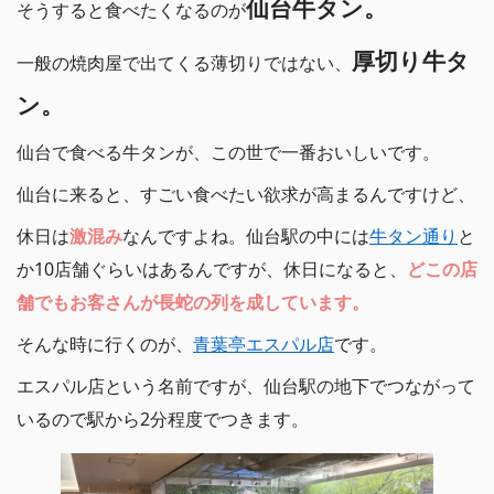
仙台牛タン。
そうすると食べたくなるのが
厚切り牛タ
一般の焼肉屋で出てくる薄切りではない、
ン。
仙台で食べる牛タンが、この世で一番おいしいです。
仙台に来ると、すごい食べたい欲求が高まるんですけど、
休日は
激混み
なんですよね。仙台駅の中には
牛タン通り
と
か10店舗ぐらいはあるんですが、休日になると、
どこの店
舗でもお客さんが長蛇の列を成しています。
そんな時に行くのが、
青葉亭エスパル店
です。
エスパル店という名前ですが、仙台駅の地下でつながって
いるので駅から2分程度でつきます。