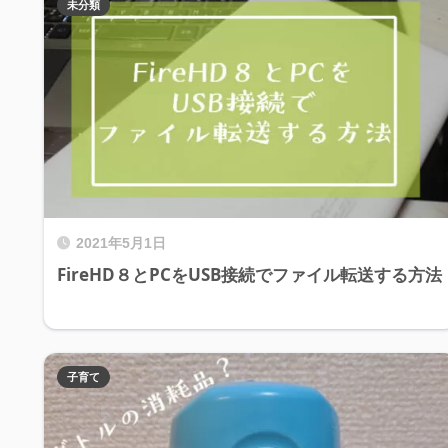
未分類
2021年5月1日
FireHD８とPCをUSB接続でファイル転送する方法
子育て