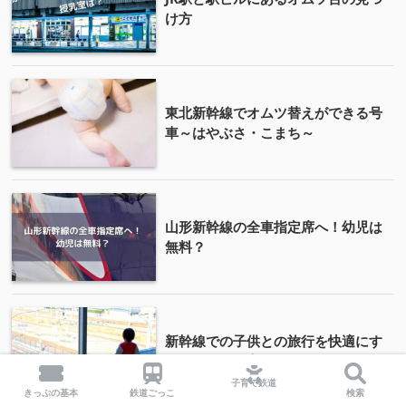
け方
東北新幹線でオムツ替えができる号
車～はやぶさ・こまち～
山形新幹線の全車指定席へ！幼児は
無料？
新幹線での子供との旅行を快適にす
るコンパクト育児アイテム10選
子育て鉄道
きっぷの基本
鉄道ごっこ
検索