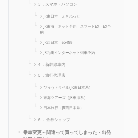
３．スマホ・パソコン
JR東日本 えきねっと
JR東海 ネット予約 スマートEX・EX予
約
JR西日本 e5489
JR九州インターネット列車予約
４．新幹線車内
５．旅行代理店
びゅうトラベル(JR東日本系）
東海ツアーズ（JR東海系）
日本旅行（JR西日本系）
６． 金券ショップ
乗車変更～間違って買ってしまった・出発