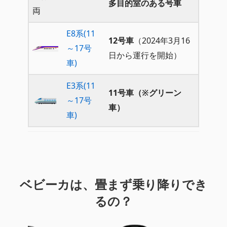
多目的室のある号車
両
E8系(11
12号車
（2024年3月16
～17号
日から運行を開始）
車)
E3系(11
11号車（※グリーン
～17号
車）
車)
ベビーカは、畳まず乗り降りでき
るの？