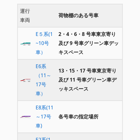
運行
荷物棚のある号車
車両
E５系(1
2・4・6・8 号⾞東京寄り
~10号
及び 9 号⾞グリーン⾞デッ
車）
キスペース
E6系
13・15・17 号⾞東京寄り
（11～
及び 11 号⾞グリーン⾞デ
17号
ッキスペース
車）
E8系(11
～17号
各号車の指定場所
車)
E2系(1