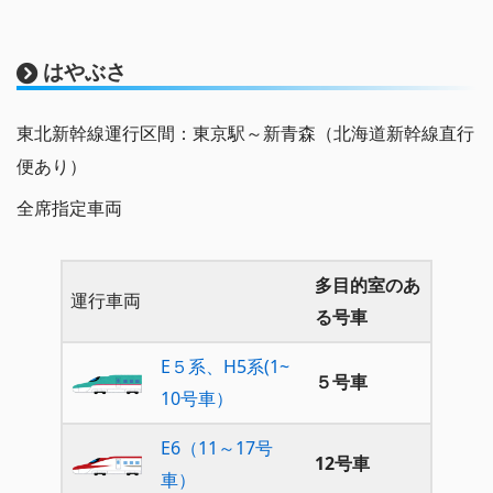
はやぶさ
東北新幹線運行区間：東京駅～新青森（北海道新幹線直行
便あり）
全席指定車両
多目的室のあ
運行車両
る号車
E５系、H5系(1~
５号車
10号車）
E6（11～17号
12号車
車）