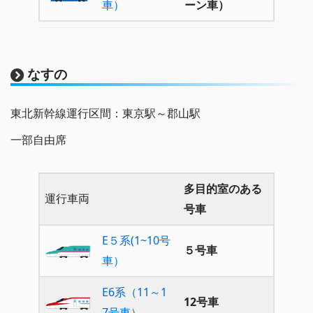
車）
ーン車）
なすの
東北新幹線運行区間：東京駅～郡山駅
一部自由席
多目的室のある
運行車両
号車
E５系(1~10号
５号車
車）
E6系（11～1
12号車
7号車）