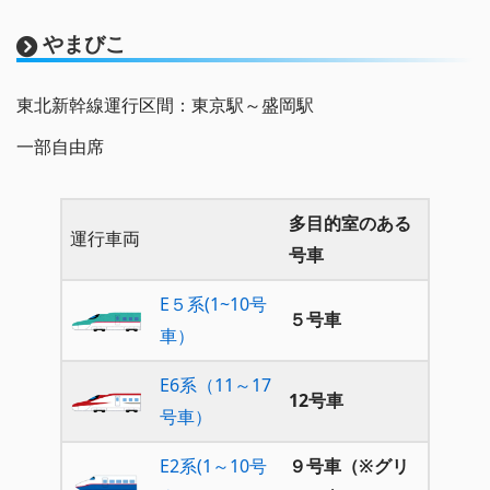
やまびこ
東北新幹線運行区間：東京駅～盛岡駅
一部自由席
多目的室のある
運行車両
号車
E５系(1~10号
５号車
車）
E6系（11～17
12号車
号車）
E2系(1～10号
９号車（※グリ