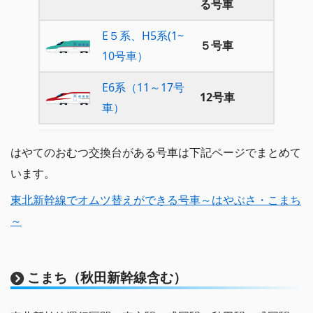
る号車
E５系、H5系(1~
５号車
10号車）
E6系（11～17号
12号車
車）
はやてのおむつ交換台がある号車は下記ページでまとめて
います。
東北新幹線でオムツ替えができる号車～はやぶさ・こまち
～
こまち（秋田新幹線含む）