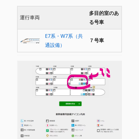
多目的室のあ
運行車両
る号車
E7系・W7系（共
７号車
通設備）