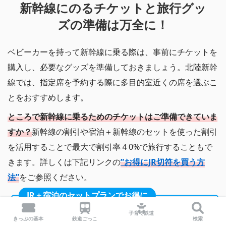
新幹線にのるチケットと旅行グッ
ズの準備は万全に！
ベビーカーを持って新幹線に乗る際は、事前にチケットを
購入し、必要なグッズを準備しておきましょう。北陸新幹
線では、指定席を予約する際に多目的室近くの席を選ぶこ
とをおすすめします。
ところで新幹線に乗るためのチケットはご準備できていま
すか？
新幹線の割引や宿泊＋新幹線のセットを使った割引
を活用することで最大で割引率４0%で旅行することもで
きます。詳しくは下記リンクの
”お得にJR切符を買う方
法”
をご参照ください。
JR＋宿泊のセットプランでお得に
子育て鉄道
きっぷの基本
鉄道ごっこ
検索
日本旅行