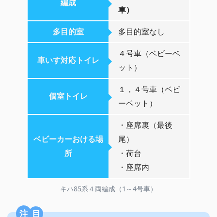
編成
車）
多目的室
多目的室なし
４号車（ベビーベ
車いす対応トイレ
ット）
１，４号車（ベビ
個室トイレ
ーベット）
・座席裏（最後
ベビーカーおける場
尾）
所
・荷台
・座席内
キハ85系４両編成（1～4号車）
注目