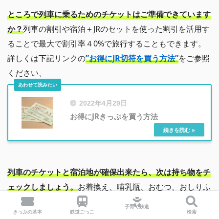
ところで列車に乗るためのチケットはご準備できています
か？
列車の割引や宿泊＋JRのセットを使った割引を活用す
ることで最大で割引率４0%で旅行することもできます。
詳しくは下記リンクの
”お得にJR切符を買う方法”
をご参照
ください、
2022年4月29日
お得にJRきっぷを買う方法
列車のチケットと宿泊地が確保出来たら、次は持ち物をチ
ェックしましょう。
お着換え、哺乳瓶、おむつ、おしりふ
きなど、忘れ物はないですか？ ”
荷物リスト”
を記事にま
子育て鉄道
きっぷの基本
鉄道ごっこ
検索
とめたのでご参照ください。