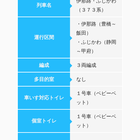
伊那路・ふじかわ
列車名
（３７３系）
・伊那路（豊橋～
飯田）
運行区間
・ふじかわ（静岡
～甲府）
編成
３両編成
多目的室
なし
１号車（ベビーベ
車いす対応トイレ
ット）
１号車（ベビーベ
個室トイレ
ット）