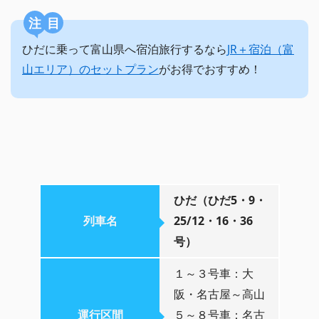
注目
ひだに乗って富山県へ宿泊旅行するなら
JR＋宿泊（富
山エリア）のセットプラン
がお得でおすすめ！
ひだ（ひだ5・9・
列車名
25/12・16・36
号）
１～３号車：大
阪・名古屋～高山
運行区間
５～８号車：名古