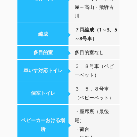
屋～高山・飛騨古
川
７両編成（1～3、5
編成
～8号車）
多目的室
多目的室なし
３，８号車（ベビ
車いす対応トイレ
ーベット）
３，５，８号車
個室トイレ
（ベビーベット）
・座席裏（最後
ベビーカーおける場
尾）
所
・荷台