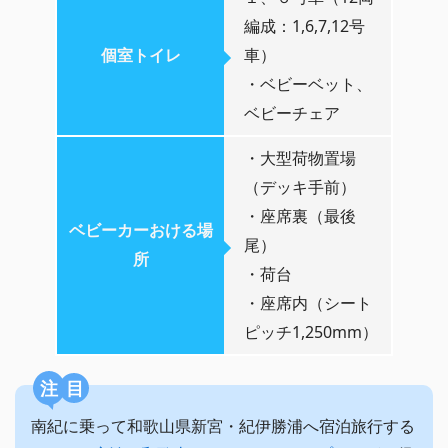
編成：1,6,7,12号
個室トイレ
車）
・ベビーベット、
ベビーチェア
・大型荷物置場
（デッキ手前）
・座席裏（最後
ベビーカーおける場
尾）
所
・荷台
・座席内（シート
ピッチ1,250mm）
注目
南紀に乗って和歌山県新宮・紀伊勝浦へ宿泊旅行する