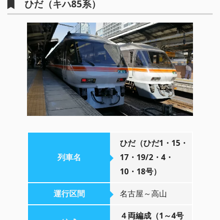
ひだ（キハ85系）
ひだ（ひだ1・15・
列車名
17・19/2・4・
10・18号）
運行区間
名古屋～高山
４両編成（1～4号