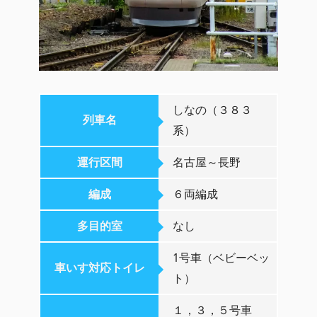
しなの（３８３
列車名
系）
運行区間
名古屋～長野
編成
６両編成
多目的室
なし
1号車（ベビーベッ
車いす対応トイレ
ト）
１，３，５号車