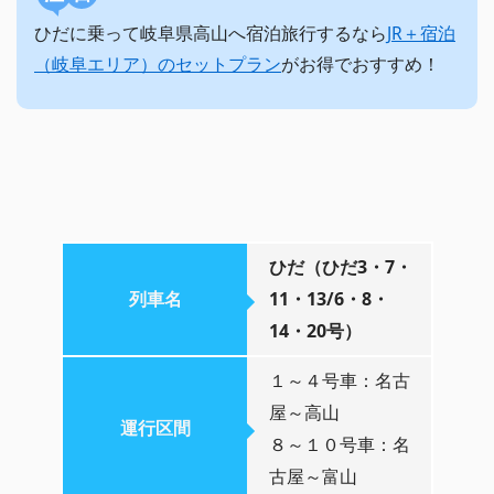
ひだに乗って岐阜県高山へ宿泊旅行するなら
JR＋宿泊
（岐阜エリア）のセットプラン
がお得でおすすめ！
ひだ（ひだ3・7・
列車名
11・13/6・8・
14・20号）
１～４号車：名古
屋～高山
運行区間
８～１０号車：名
古屋～富山