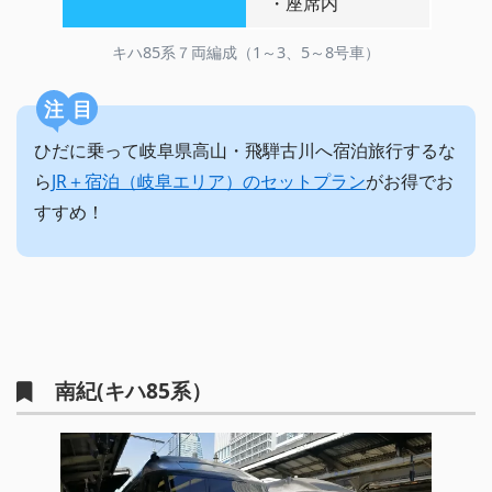
・座席内
キハ85系７両編成（1～3、5～8号車）
注目
ひだに乗って岐阜県高山・飛騨古川へ宿泊旅行するな
ら
JR＋宿泊（岐阜エリア）のセットプラン
がお得でお
すすめ！
南紀(キハ85系）