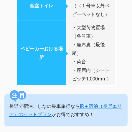
個室トイレ
（（１号車以外ベ
ビーベットなし）
・大型荷物置場
（各号車）
・座席裏（最後
ベビーカーおける場
尾）
所
・荷台
・座席内（シート
ピッチ1,000mm）
注目
長野で宿泊、しなの乗車旅行なら
JR＋宿泊（長野エリ
ア）のセットプラン
がお得でおすすめ！