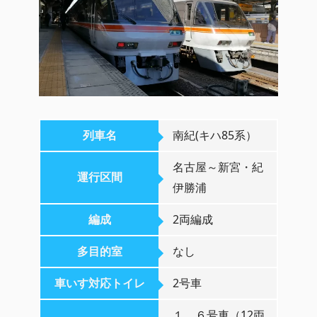
列車名
南紀(キハ85系）
名古屋～新宮・紀
運行区間
伊勝浦
編成
2両編成
多目的室
なし
車いす対応トイレ
2号車
１、６号車（12両