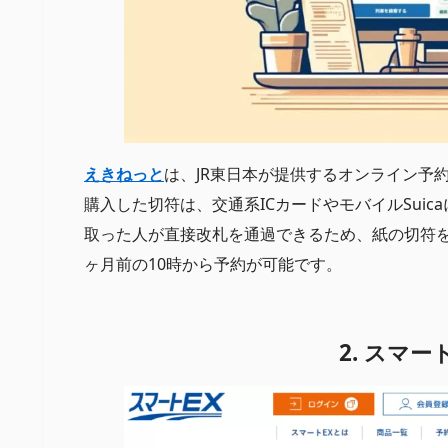
えきねっと
は、JR東日本が提供するオンライン予
購入した切符は、交通系ICカードやモバイルSui
取った人が直接改札を通過できるため、紙の切符
ヶ月前の10時から予約が可能です。
2. スマ