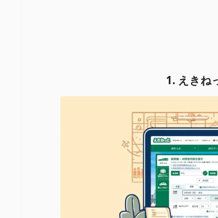
1. えき