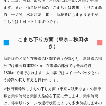
す。
上野、雫石、田沢湖、角館駅には一部の列車が停車し
ます。また、仙台駅発着の「こまち」は古川、くりこま高
原、一ノ関、水沢江刺、北上、新花巻にも止まりますが、
こちらは１日上下１本ずつです。
こまち下り方面（東京→秋田ゆ
き）
新幹線の区間と在来線の区間で速度が異なり、新幹線の部
分では最高時速320km、在来線の部分では最高時速
130kmで運行されます。大曲駅ではスイッチバックとい
う線路の切り替えも行われます。
※秋田新幹線こまちの下り方面（東京→秋田ゆき）の停車
駅と乗車時間と乗換え路線を下記に示します。乗車時間
は、停車駅パターンや運行状況によって多少前後しますの