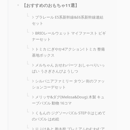
【おすすめのおもちゃ11選】
プラレール E5系新幹線&E6系新幹線連結
セット
BRIOレールウェット マイファースト ビギ
ナーセット
トミカ にぎやか4アクション! トミカ 整備
基地ボックス
メルちゃん おせわパーツ おしゃべりいっ
ぱい うさぎさんびようしつ
シルバニアファミリー タウン 街のファッ
ションコーデセット
メリッサ&ダグ(Melissa&Doug) 木製 キュ
ーブパズル 動物 16コマ
くもんの ジグソーパズル STEP 0 はじめて
のパズル はめ絵
りぶはあと 抱き枕 プレミアムねむねむア