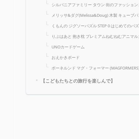
シルバニアファミリー タウン 街のファッショ
メリッサ&ダグ(Melissa&Doug) 木製 キューブ
くもんの ジグソーパズル STEP 0 はじめてのパ
りぶはあと 抱き枕 プレミアムねむねむアニマル
UNOカードゲーム
おえかきボード
ボーネルンド マグ・フォーマー (MAGFORMER
【こどもたちとの旅行を楽しんで】