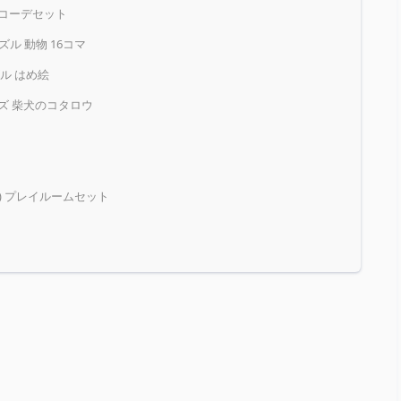
ンコーデセット
パズル 動物 16コマ
ズル はめ絵
ズ 柴犬のコタロウ
S) プレイルームセット