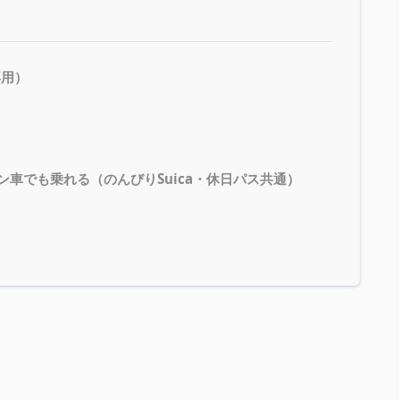
専用）
ン車でも乗れる（のんびりSuica・休日パス共通）