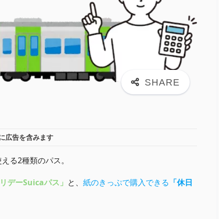
に広告を含みます
使える2種類のパス。
デーSuicaパス」
と、
紙のきっぷで購入できる
「休日