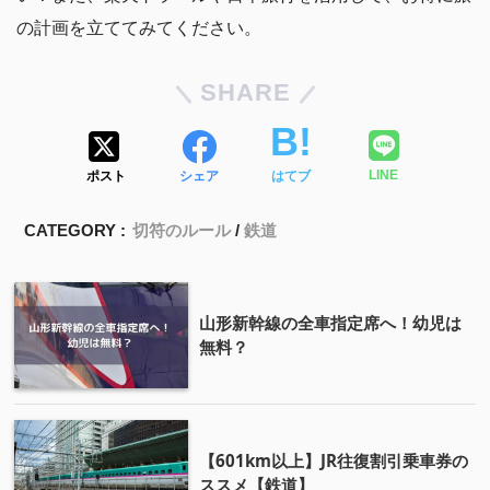
の計画を立ててみてください。
SHARE
ポスト
シェア
はてブ
LINE
CATEGORY :
切符のルール
鉄道
山形新幹線の全車指定席へ！幼児は
無料？
【601km以上】JR往復割引乗車券の
ススメ【鉄道】