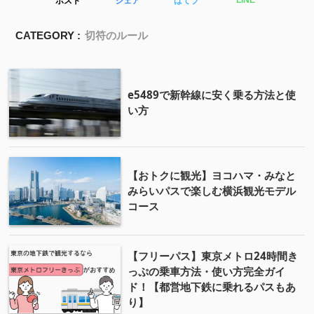
ポスト
シェア
はてブ
LINE
CATEGORY :
切符のルール
e5489で新幹線に安く乗る方法と使
い方
【おトクに観光】ヨコハマ・みなと
みらいパスで楽しむ横浜観光モデル
コース
【フリーパス】東京メトロ24時間き
っぷの乗車方法・使い方完全ガイ
ド！【都営地下鉄に乗れるパスもあ
り】