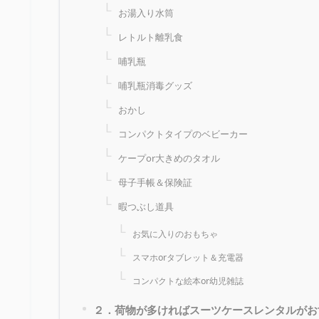
お湯入り水筒
レトルト離乳食
哺乳瓶
哺乳瓶消毒グッズ
おかし
コンパクトタイプのベビーカー
ケープor大きめのタオル
母子手帳＆保険証
暇つぶし道具
お気に入りのおもちゃ
スマホorタブレット＆充電器
コンパクトな絵本or幼児雑誌
２．荷物が多ければスーツケースレンタルがお